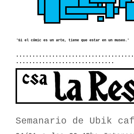
....................................
..............................
Semanario de Ubik ca