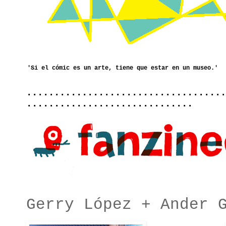
....................................
..............................
Gerry López + Ander 