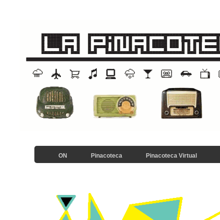
ON
Pinacoteca
Pinacoteca Virtual