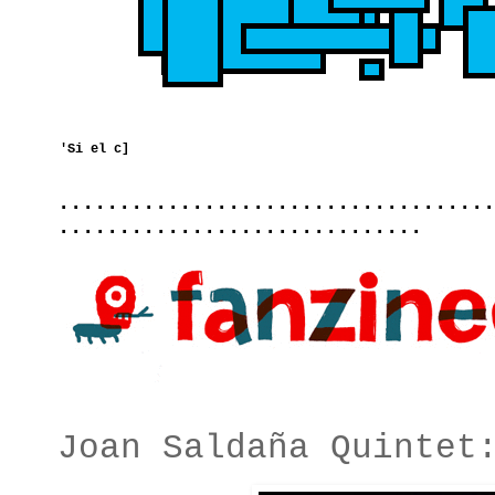
....................................
..............................
Joan Saldaña Quinte