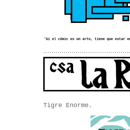
..........................................
Tigre Enorme.