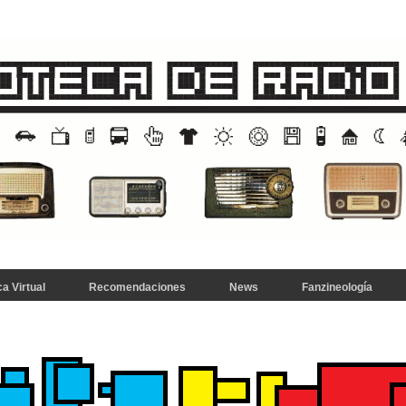
a Virtual
Recomendaciones
News
Fanzineología