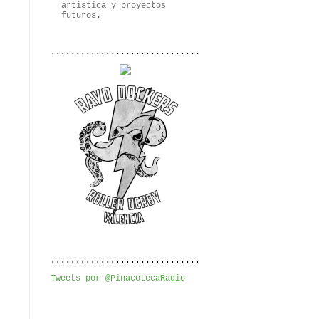
artística y proyectos
futuros.
..............................
..............................
Tweets por @PinacotecaRadio