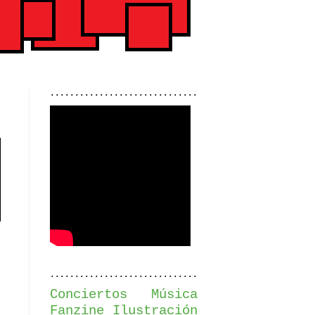
..............................
..............................
Conciertos
Música
Fanzine
Ilustración