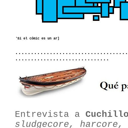
....................................
..............................
Entrevista a
Cuchill
sludgecore, harcore,