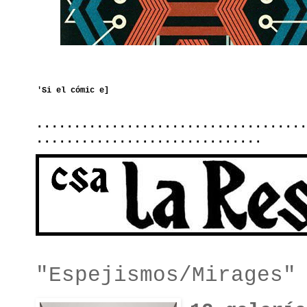
....................................
..............................
"Espejismos/Mirages"