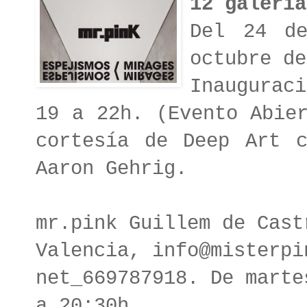
12 galería
Del 24 d
octubre d
Inaugurac
19 a 22h. (Evento Abie
cortesía de Deep Art 
Aaron Gehrig.
mr.pink Guillem de Cast
Valencia,
info@misterpi
net_669787918.
De marte
a 20:30h.